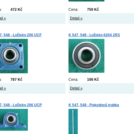
:
472 Kč
Cena:
750 Kč
il »
Detail »
7, 548 - Ložisko 206 UCF
K 547, 548 - Ložisko 6204 2RS
:
787 Kč
Cena:
106 Kč
il »
Detail »
7, 548 - Ložisko 206 UCP
K 547, 548 - Pojezdová trubka