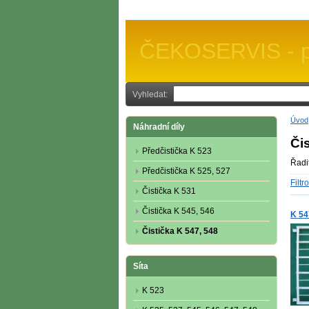
ČEKOSERVIS - po
Vyhledat:
Úvod
Náhradní díly
Či
Předčistička K 523
Řadi
Předčistička K 525, 527
Filtr
Čistička K 531
Čistička K 545, 546
K 54
Čistička K 547, 548
Síta
K 523