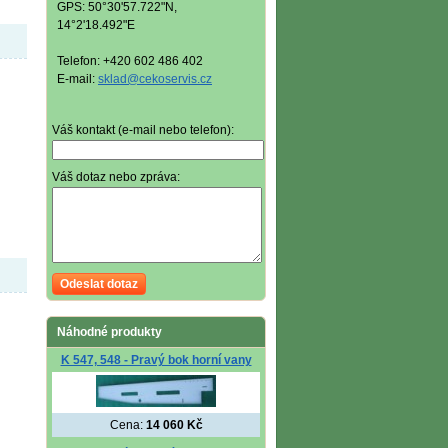
GPS: 50°30'57.722"N,
14°2'18.492"E
Telefon: +420 602 486 402
E-mail:
sklad@cekoservis.cz
Váš kontakt (e-mail nebo telefon):
Váš dotaz nebo zpráva:
Odeslat dotaz
Náhodné produkty
K 547, 548 - Pravý bok horní vany
Cena:
14 060 Kč