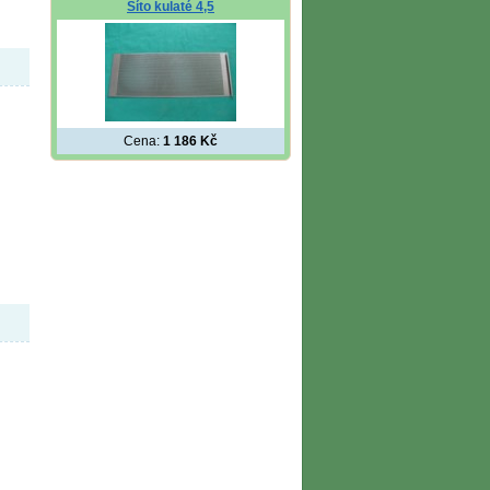
Síto kulaté 4,5
Cena:
1 186 Kč