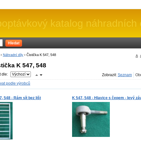
ptávkový katalog náhradních
Hledat
›
Náhradní díly
›
Čistička K 547, 548
A
stička K 547, 548
t dle:
Zobrazit:
ovat podle výrobců
7, 548 - Rám sít bez lišt
K 547, 548 - Hlavice s čepem - levý záv