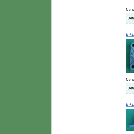
Cena
Deta
K 54
Cena
Deta
K 54