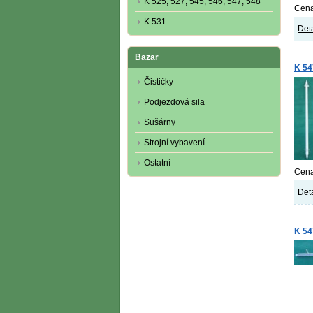
K 525, 527, 545, 546, 547, 548
Cena
K 531
Deta
Bazar
K 54
Čističky
Podjezdová sila
Sušárny
Strojní vybavení
Ostatní
Cena
Deta
K 547