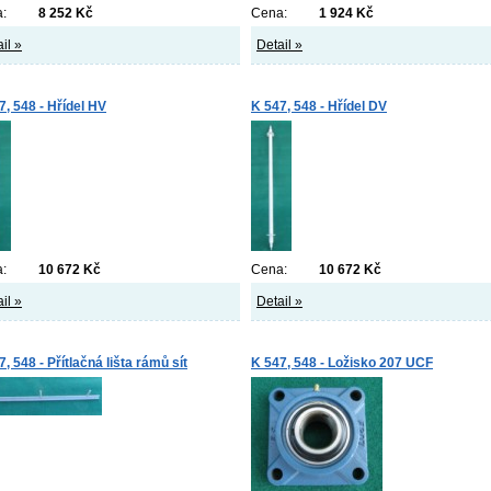
:
8 252 Kč
Cena:
1 924 Kč
il »
Detail »
7, 548 - Hřídel HV
K 547, 548 - Hřídel DV
:
10 672 Kč
Cena:
10 672 Kč
il »
Detail »
, 548 - Přítlačná lišta rámů sít
K 547, 548 - Ložisko 207 UCF