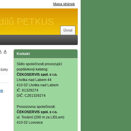
Mapa stránek
 dílů PETKUS
Úvod
A
A
Kontakt
Sídlo společnosti provozující
poptávkový katalog:
ČEKOSERVIS spol. s r.o.
Lhotka nad Labem 44
410 02 Lhotka nad Labem
IČ: 61329274
it
DIČ: CZ61329274
Provozovna společnosti:
ČEKOSERVIS spol. s r.o.
ul. Tovární (200 m za LIDLem)
410 02 Lovosice